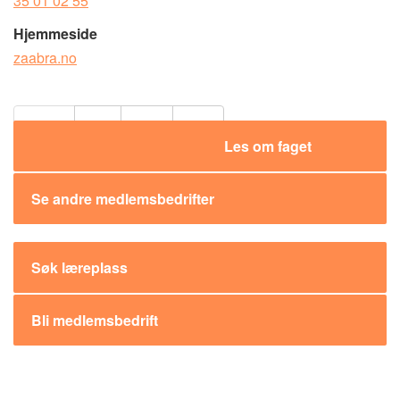
35 01 02 55
Hjemmeside
zaabra.no
Del:
Les om faget
Se andre medlemsbedrifter
Søk læreplass
Bli medlemsbedrift