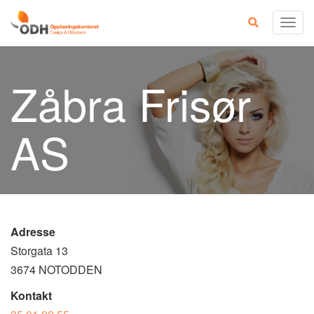
Skip
Togg
to
navig
content
Zåbra Frisør
AS
Adresse
Storgata 13
3674 NOTODDEN
Kontakt