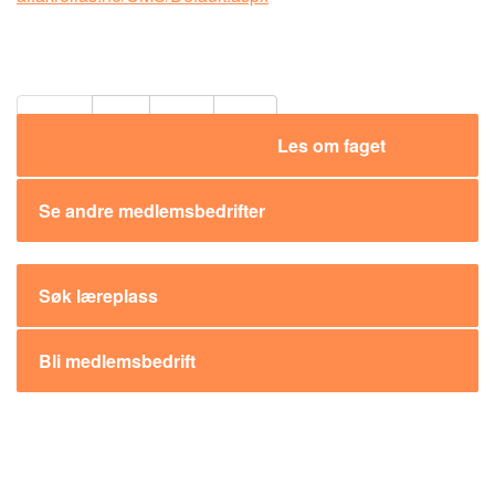
Del:
Les om faget
Se andre medlemsbedrifter
Søk læreplass
Bli medlemsbedrift