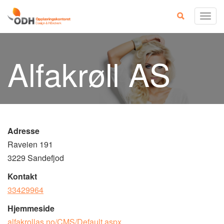
Skip
Togg
to
navig
content
Alfakrøll AS
Adresse
Raveien 191
3229 Sandefjod
Kontakt
33429964
Hjemmeside
alfakrollas.no/CMS/Default.aspx