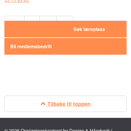
33 13 93 93
Del:
Søk læreplass
Bli medlemsbedrift
Tilbake til toppen
© 2026 Opplæringskontoret for Design & Håndverk |