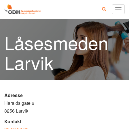
Skip
Togg
to
navig
content
Låsesmeden
Larvik
Adresse
Haralds gate 6
3256 Larvik
Kontakt