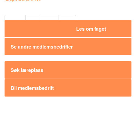
Del:
Les om faget
Se andre medlemsbedrifter
Søk læreplass
Bli medlemsbedrift