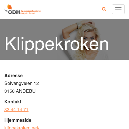
Skip
Togg
to
navig
content
Klippekroken
Adresse
Solvangveien 12
3158 ANDEBU
Kontakt
33 44 14 71
Hjemmeside
klippekroken.net/