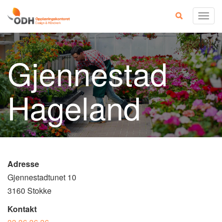
Skip
Togg
to
navig
content
Gjennestad
Hageland
Adresse
Gjennestadtunet 10
3160 Stokke
Kontakt