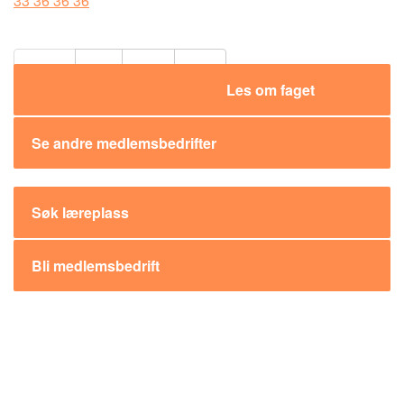
33 36 36 36
Del:
Les om faget
Se andre medlemsbedrifter
Søk læreplass
Bli medlemsbedrift