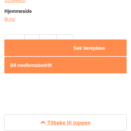
33399400
Hjemmeside
ftr.no/
Del:
Søk læreplass
Bli medlemsbedrift
Tilbake til toppen