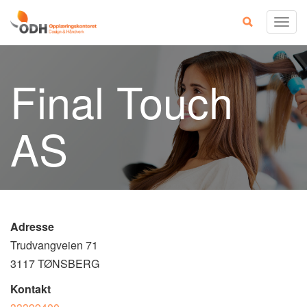
Skip
Togg
to
navig
content
Final Touch
AS
Adresse
Trudvangveien 71
3117 TØNSBERG
Kontakt