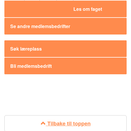
Del:
Les om faget
Se andre medlemsbedrifter
Søk læreplass
Bli medlemsbedrift
Tilbake til toppen