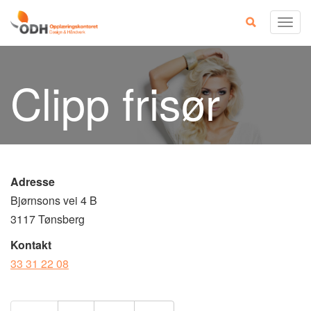
Skip
Togg
to
navig
content
Clipp frisør
Adresse
Bjørnsons vei 4 B
3117 Tønsberg
Kontakt
33 31 22 08