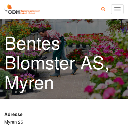
Skip
Togg
to
navig
content
Bentes
Blomster AS,
Myren
Adresse
Myren 25