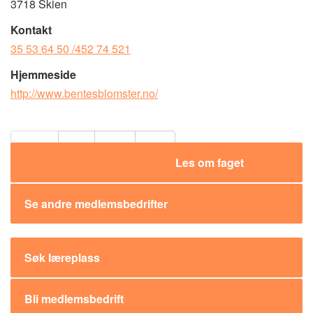
3718 Skien
Kontakt
35 53 64 50
/452 74 521
Hjemmeside
http://www.bentesblomster.no/
Del:
Les om faget
Se andre medlemsbedrifter
Søk læreplass
Bli medlemsbedrift