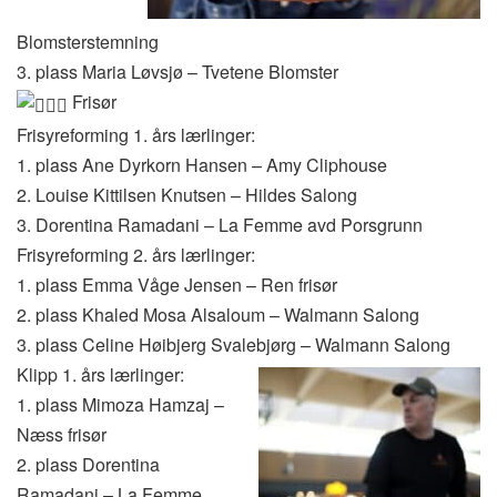
Blomsterstemning
3. plass Maria Løvsjø – Tvetene Blomster
Frisør
Frisyreforming 1. års lærlinger:
1. plass Ane Dyrkorn Hansen – Amy Cliphouse
2. Louise Kittilsen Knutsen – Hildes Salong
3. Dorentina Ramadani – La Femme avd Porsgrunn
Frisyreforming 2. års lærlinger:
1. plass Emma Våge Jensen – Ren frisør
2. plass Khaled Mosa Alsaloum – Walmann Salong
3. plass Celine Høibjerg Svalebjørg – Walmann Salong
Klipp 1. års lærlinger:
1. plass Mimoza Hamzaj –
Næss frisør
2. plass Dorentina
Ramadani – La Femme