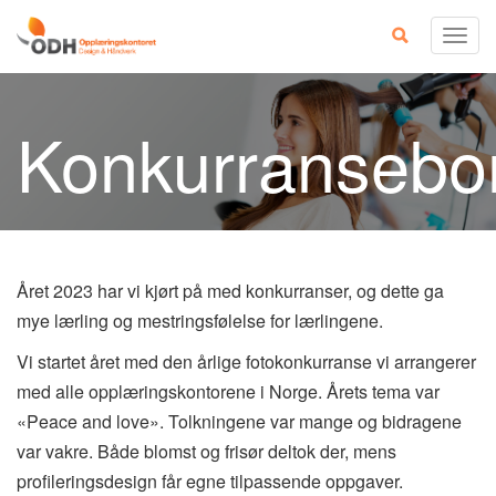
Skip
Togg
to
navig
content
Konkurransebo
Året 2023 har vi kjørt på med konkurranser, og dette ga
mye lærling og mestringsfølelse for lærlingene.
Vi startet året med den årlige fotokonkurranse vi arrangerer
med alle opplæringskontorene i Norge. Årets tema var
«Peace and love». Tolkningene var mange og bidragene
var vakre. Både blomst og frisør deltok der, mens
profileringsdesign får egne tilpassende oppgaver.