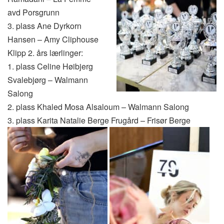
avd Porsgrunn
3. plass Ane Dyrkorn
Hansen – Amy Cliphouse
Klipp 2. års lærlinger:
1. plass Celine Høibjerg
Svalebjørg – Walmann
Salong
2. plass Khaled Mosa Alsaloum – Walmann Salong
3. plass Karita Natalie Berge Frugård – Frisør Berge