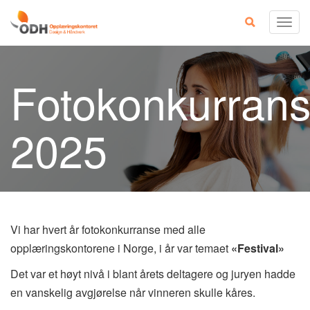
Skip
Togg
to
navig
content
Fotokonkurran
2025
Vi har hvert år fotokonkurranse med alle
opplæringskontorene i Norge, i år var temaet
«Festival»
Det var et høyt nivå i blant årets deltagere og juryen hadde
en vanskelig avgjørelse når vinneren skulle kåres.